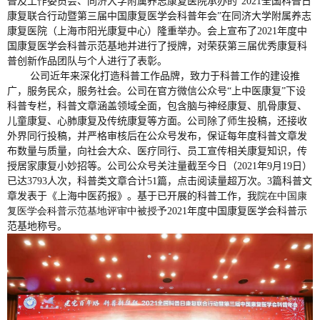
普及工作委员会、同济大学附属养志康复医院承办的“
2021
全国科普日
康复联合行动暨第三届中国康复医学会科普年会”在同济大学附属养志
康复医院（上海市阳光康复中心）隆重举办。会上宣布了
2021
年度中
国康复医学会科普示范基地并进行了授牌，对荣获第三届优秀康复科
普创新作品团队与个人进行了表彰。
公司
近年来深化打造科普工作品牌，致力于科普工作的建设推
广，服务民众，服务社会。公司在官方微信公众号“上中医康复”下设
科普专栏，科普文章涵盖领域全面，包含脑与神经康复、肌骨康复、
儿童康复、心肺康复及传统康复等方面。公司除了师生投稿，还接收
外界同行投稿，并严格审核后在公众号发布，保证每年度科普文章发
布数量与质量，向社会大众、医疗同行、员工宣传相关康复知识，传
授居家康复小妙招等。公司公众号关注量截至今日（
2021
年
9
月
19
日）
已达
3793
人次，科普类文章合计
51
篇，点击阅读量超万次。
3
篇科普文
我
院在中国康
章发表于《上海中医药报》。基于已开展的科普工作，
复医学会科普示范基地评审中被授予
2021
年度中国康复医学会科普示
范基地称号。