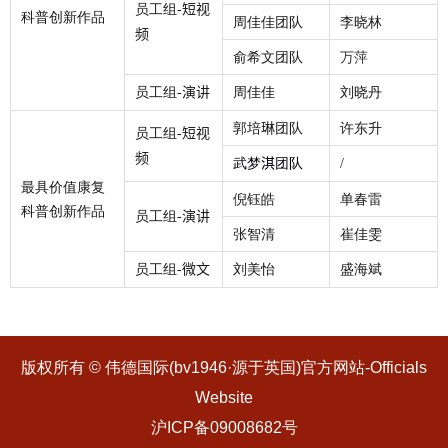
员工组
短视
-
科普创新作品
周佳佳团队
李晓林
频
俞希文团队
万萍
员工组
演讲
周佳佳
刘晓丹
-
郭培
琳
团队
许东升
员工组
短视
-
频
武梦
淇
团队
/
最具价值康复
倪钰皓
单春雷
科普创新作品
员工组
演讲
-
张智清
崔佳雯
员工组
微文
刘美怡
盛海斌
-
版权所有 © 伟德国际(bv1946·源于英国)官方网站-Officials
Website
沪ICP备09008682号