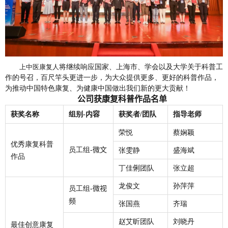
将继续响应国家、上海市、学会以及大学关于科普工
上中医康复人
作的号召，百尺竿头更进一步，为大众提供更多、更好的科普作品，
为推动中国特色康复、为健康中国做出我们新的更大贡献！
公司
获康复科普作品
名单
获奖名称
组别
内容
获奖者
团队
指导老师
-
/
荣
悦
蔡娴颖
优秀康复科普
员工组
微文
-
张雯静
盛海斌
作品
丁佳
俐
团队
张立超
龙俊文
孙萍萍
员工组
微视
-
频
张国燕
齐
瑞
赵艾昕团队
刘晓丹
最佳创意康复