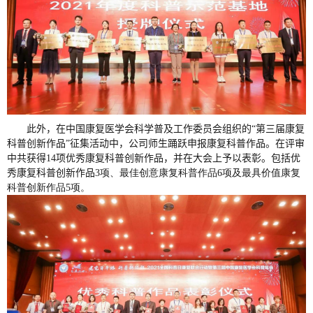
此外，在中国康复医学会科学普及工作委员会组织的“第三届康复
科普创新作品”征集活动中，
公司师生
踊跃申报康复科普作品。在评审
中共获得
14
项
优秀
康复科普创新作品，并在大会上予以表彰。包括优
秀康复科普创新作品
3
项、最佳创意康复科普作品
6
项及最具价值康复
科普创新作品
5
项。