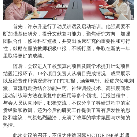
首先
，许东升
进行
了动员讲话
及启动培训
。他强调要不
断加强基础研究，提升文献复习能力，聚焦研究方向，加强
团队合作，修补科研短板，并突出临床研究的重要性和可行
性
，
鼓励在座的
教师
积极申报，
不断打磨，
争取在新的一年
里取得更好的成绩。
随后，会议进入了校预算内项目及院学术提升计划项目
结题汇报环节。
13个项目负责人
从
项目完成情况、成果展示
以及经费使用情况进行了
PPT汇报
，
涵盖电针、经皮穴位电刺
激、直流电刺激结合功能中药、神经调控技术、高强度间歇
运动训练等方法在康复中的应用
等多个领域
。汇报过程中，
与会人员认真聆听，积极交流
，
不仅
分享了科研过程中的
宝
贵
经验和教训，
还
为今后的
研究
工作提供了
富有启发性的思
路和建议
，
气氛热烈融洽，
充满了浓厚的学术氛围与求知的
热情。
此次会议的召开，不仅为伟德国际VICTOR1946的
老师