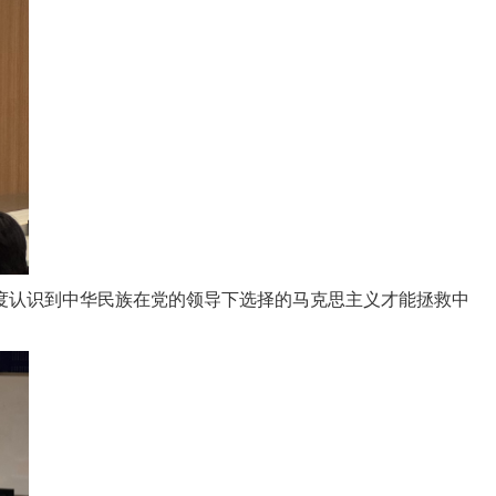
度认识到中华民族在党的领导下选择的马克思主义才能拯救中