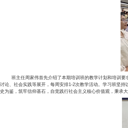
班主任周家伟首先介绍了本期培训班的教学计划和培训要
讨论、社会实践等展开，每周安排1-2次教学活动。学习班坚
史为鉴，筑牢信仰基石，自觉践行社会主义核心价值观，秉承大