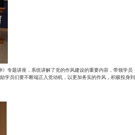
神》专题讲座，系统讲解了党的作风建设的重要内容，带领学员
励学员们要不断端正入党动机，以更加务实的作风，积极投身到