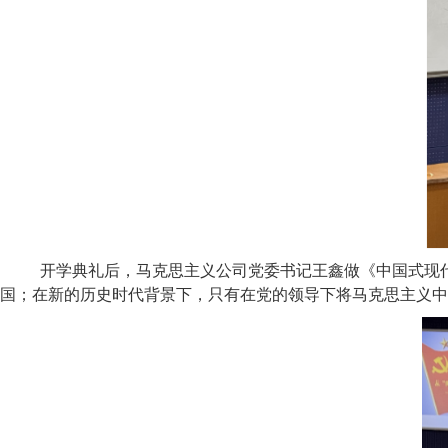
开学典礼后，马克思主义公司党委书记王鑫做《中国式现
国；在新的历史时代背景下，只有在党的领导下将马克思主义中