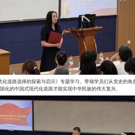
代化道路选择的探索与启示》专题学习。带领学员们从党史的角
国化的中国式现代化道路才能实现中华民族的伟大复兴。