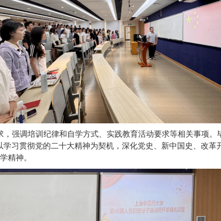
求，强调培训纪律和自学方式、实践教育活动要求等相关事项。
持以学习贯彻党的二十大精神为契机，深化党史、新中国史、改革
学精神。